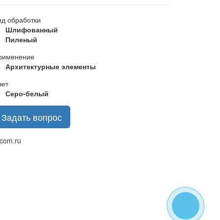
ид обработки
Шлифованный
Пиленый
рименение
Архитектурные элементы
вет
Серо-белый
Задать вопрос
com.ru