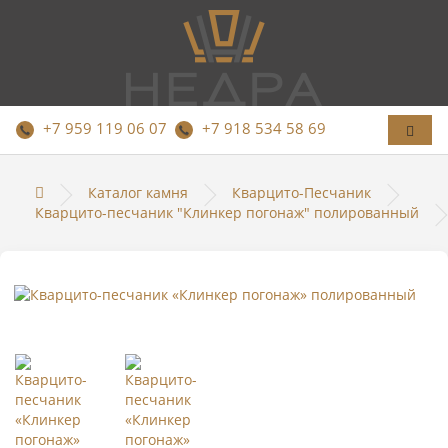
КАМНЕОБРАБАТЫВАЮЩЕЕ ПРЕДПРИЯТИЕ
+7 959 119 06 07
+7 918 534 58 69
Каталог камня
Кварцито-Песчаник
Кварцито-песчаник "Клинкер погонаж" полированный