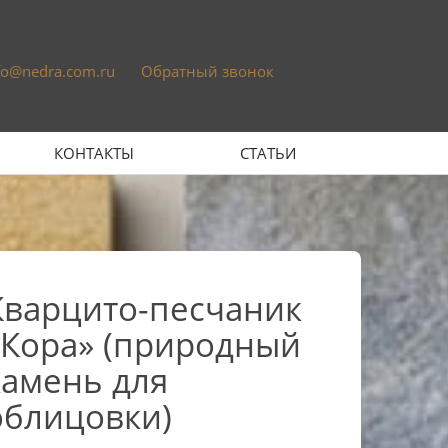
fo@nedra.com.ru
Обратный звонок
КОНТАКТЫ
СТАТЬИ
Кварцито-песчаник
«Кора» (природный
камень для
облицовки)