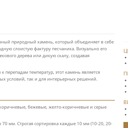
вный природный камень, который объединяет в себе
одную слоистую фактуру песчаника. Визуально его
Ц
кового дерева или дикую скалу, создавая
 к перепадам температур, этот камень является
П
х условий, так и для интерьерных решений.
В
оричневые, бежевые, желто-коричневые и серые
 70 мм. Строгая сортировка каждые 10 мм (10-20, 20-