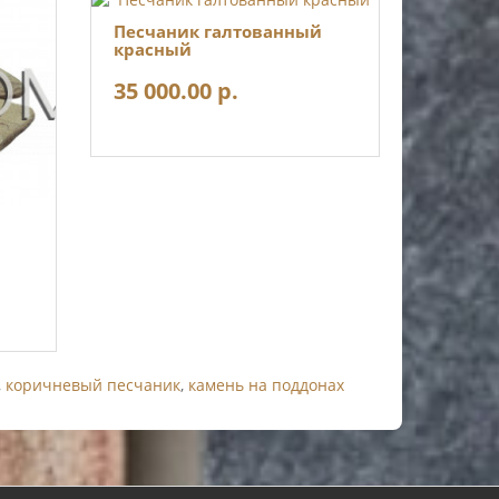
Песчаник галтованный
красный
35 000.00 р.
,
коричневый песчаник
,
камень на поддонах