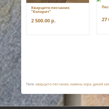
Пес
Кварцито-песчаник
"Колорит"
27 
2 500.00 р.
Теги:
кварцито-песчаник
,
камень кора
,
дикий ка