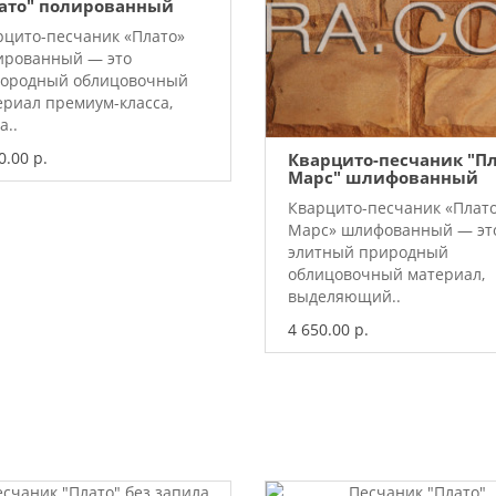
ато" полированный
рцито-песчаник «Плато»
ированный — это
городный облицовочный
ериал премиум-класса,
а..
0.00 р.
Кварцито-песчаник "П
Марс" шлифованный
Кварцито-песчаник «Плат
Марс» шлифованный — эт
элитный природный
облицовочный материал,
выделяющий..
4 650.00 р.