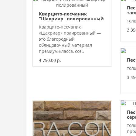
Пес
зап
Кварцито-песчаник
"Шахриар" полированный
толщ
Кварцито-песчаник
3 35
«Шахриар» полированный —
это благородный
облицовочный материал
премиум-класса, соз..
Пес
4 750.00 р.
толщ
3 45
Пес
се
тол
прои