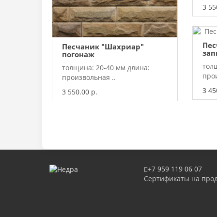
3 55
Пес
Песчаник "Шахриар"
зап
погонаж
тол
толщина: 20-40 мм длина:
прои
произвольная ..
3 45
3 550.00 р.
+7 959 119 06 07
Сертификаты на про