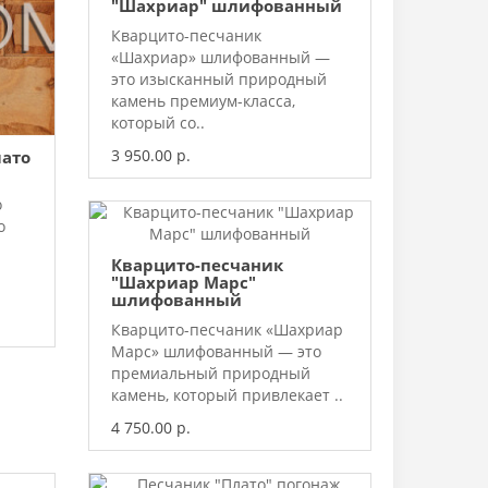
"Шахриар" шлифованный
Кварцито-песчаник
«Шахриар» шлифованный —
это изысканный природный
камень премиум-класса,
который со..
3 950.00 р.
лато
о
о
Кварцито-песчаник
"Шахриар Марс"
шлифованный
Кварцито-песчаник «Шахриар
Марс» шлифованный — это
премиальный природный
камень, который привлекает ..
4 750.00 р.