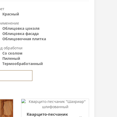
вет
Красный
рименение
Облицовка цоколя
Облицовка фасада
Облицовочная плитка
ид обработки
Со сколом
Пиленый
Термообработанный
Задать вопрос
Кварцито-песчаник