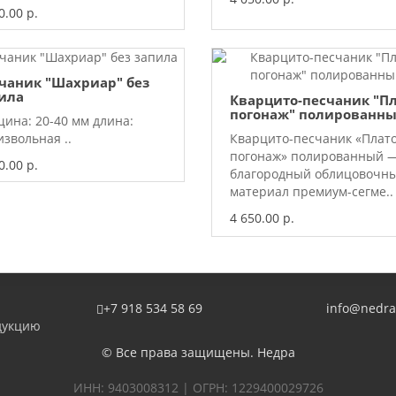
0.00 р.
чаник "Шахриар" без
ила
Кварцито-песчаник "П
погонаж" полированн
щина: 20-40 мм длина:
звольная ..
Кварцито-песчаник «Плат
погонаж» полированный —
0.00 р.
благородный облицовочн
материал премиум-сегме..
4 650.00 р.
+7 918 534 58 69
info@nedra
дукцию
© Все права защищены. Недра
ИНН: 9403008312 | ОГРН: 1229400029726