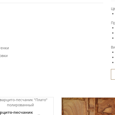
Ц
П
В
тенки
овки
рцито-песчаник