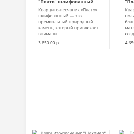
"Плато" шлифованный
"Пл
Кварцито-песчаник «Плато»
Ква
шлифованный — это
пол
премиальный природный
бла
камень, который привлекает
мат
внимани..
созд
3 850.00 р.
4 65