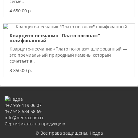
сегме..
4 650.00 р.
Кварцито-песчаник "Плато погонаж"
шлифованный
Кварцито-песчаник «Плато погонаж» шлифованный —
это премиальный природный камень, который
сочетает в..
3 850.00 р.
+7 959 119 06 07
+7 918 534 58 69
info@nedra.com.ru
Сертификаты на продукцию
© Все права защищены. Недра